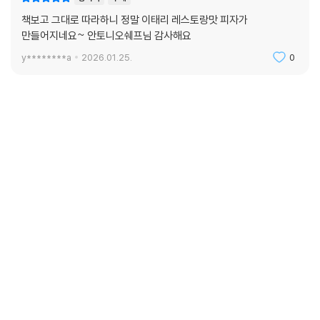
책보고 그대로 따라하니 정말 이태리 레스토랑맛 피자가
만들어지네요~ 안토니오쉐프님 감사해요
y********a
2026.01.25.
0