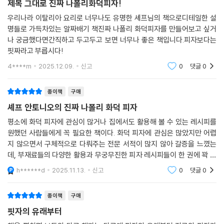
제목 그대로 진짜 나폴리화덕피자!
우리나라 이탈리아 요리로 너무나도 유명한 셰프님의 책으로디테일한 설
명들로 가득차있는 알짜배기 책진짜 나폴리 화덕피자를 만들어보고 싶거
나 궁금했다면간직하고 두고두고 보면 너무나 좋은 책입니다.피자보다는
핏짜라고 부릅시다!
4****m
2025.12.09.
신고
0
댓글
0
종이책
구매
셰프 안토니오의 진짜 나폴리 화덕 피자
평소에 화덕 피자에 관심이 많거나 집에서도 활용해 볼 수 있는 레시피를
원했던 사람들에게 꼭 필요한 책이다. 화덕 피자에 관심은 많았지만 어렵
지 않으면서 구체적으로 다뤄주는 전문 서적이 많지 않아 갈증을 느꼈는
데, 부재료들의 다양한 활용과 무궁무진한 피자 레시피들이 한 권에 꽉 채
워져 있어 만족스럽게 보고 있다.
h******d
2025.11.13.
신고
0
댓글
0
종이책
구매
핏자의 유래부터