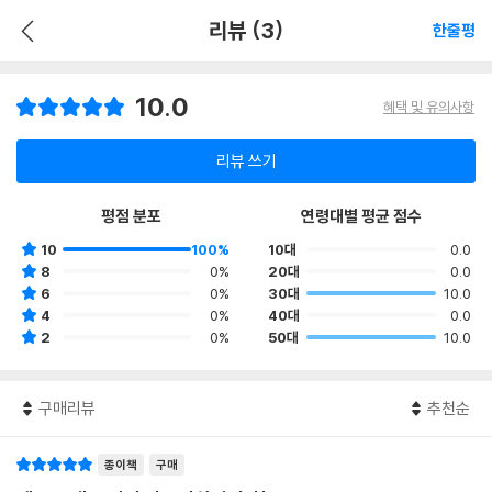
리뷰 (3)
한줄평
10.0
혜택 및 유의사항
리뷰 쓰기
평점 분포
연령대별 평균 점수
10
100%
10대
0.0
8
0%
20대
0.0
6
0%
30대
10.0
4
0%
40대
0.0
2
0%
50대
10.0
구매리뷰
추천순
종이책
구매