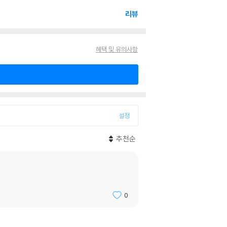
리뷰
혜택 및 유의사항
설정
추천순
0