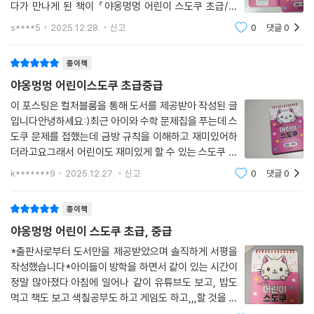
다가 만나게 된 책이 『야옹멍멍 어린이 스도쿠 초급/중
급』이다. 이전에 폰게임으로 스도쿠를 몇번 해봤던 아이
s****5
2025.12.28.
신고
0
댓글
0
는 책을 보자마자재미있겠다고 바로 연필부터 들고왔다.
구성이 초급과 중급으로 나뉘어 있어 처음 스
종이책
야옹멍멍 어린이스도쿠 초급중급
이 포스팅은 컬처블룸을 통해 도서를 제공받아 작성된 글
입니다안녕하세요:)최근 아이와 수학 문제집을 푸는데 스
도쿠 문제를 접했는데 금방 규칙을 이해하고 재미있어하
더라고요그래서 어린이도 재미있게 할 수 있는 스도쿠 책
을 찾다가 ＜야옹멍멍 어린이 스도쿠＞를 발견했어요표
k*******9
2025.12.27.
신고
0
댓글
0
지에 고양이 그림이 정말 귀엽지 않아요?내지에도 고양
이 그림들이 있어서 아이들에게 친근감을 줄 것 같
종이책
야옹멍멍 어린이 스도쿠 초급, 중급
*출판사로부터 도서만을 제공받았으며 솔직하게 서평을
작성했습니다*아이들이 방학을 하면서 같이 있는 시간이
정말 많아졌다.아침에 일어나 같이 유튜브도 보고, 밥도
먹고 책도 보고 색칠공부도 하고 게임도 하고,,,할 것을 다
해도 시간이 너무너무 많이 남는다.그런데 우연히 아이들