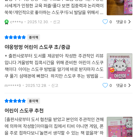
사세계가 인정한 교육 퍼즐!풀다 보면 집중력과 논리력이
쑥쑥!개인적으로 좋아하는 스도쿠!두뇌 발달을 위해서 재
미있으면서도집중하기에 좋은 게임은 스도쿠만 한 것이
c****u
2025.12.30.
신고
0
댓글
0
없는 것 같아요.그래서인지 아이에게도 스도쿠의 재미
를 알려주고 싶더라고요.그런데 제가 하는 스도
종이책
야옹멍멍 어린이 스도쿠 초/중급
* 출판사로부터 도서를 제공받아 작성한 주관적인 리뷰
입니다.겨울방학 집콕시간을 위해 준비한 어린이 스도쿠
책이다. 아이는 스도쿠 방법을 알기에 바로 받자마자 스도
쿠 풀기 삼매경에 빠졌다. 하지만 스도쿠 푸는 방법을 잘
몰라도 이 책으로라면 스도쿠 풀기가 가능하다! 앞장에서
m*****9
2025.12.28.
신고
0
댓글
0
는 스도쿠의 유래 및 만든사람은 누구인지, 스도쿠를 해결
하는 방법을 상세하게 설명해주고 있다. 스
종이책
어린이 스도쿠 추천
[출판사로부터 도서 협찬을 받았고 본인의 주관적인 견해
에 의하여 작성함]아이들이 집에서 티비 아니면 게임, 폰
을 주로 접하다보니'놀면서 생각할 수 있는 책 없을까’ 하