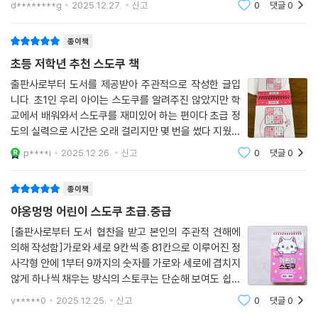
d********g
2025.12.27.
신고
0
댓글
0
과 보드게임을 했더니 시간가는 줄을 모르고 재미있게 하
게 되었다.내가 아이들 방학전에 독감에 쎄
종이책
초등 저학년 추천 스도쿠 책
출판사로부터 도서를 제공받아 주관적으로 작성한 글입
니다. 초1인 우리 아이는 스도쿠를 알려주진 않았지만 학
교에서 배워와서 스도쿠를 재미있어 하는 편이다 초급 정
도의 실력으로 시간은 오래 걸리지만 몇 번을 썼다 지웠다
하지만 결국은 해낸다. 그래서 초급,중급 스도쿠는 혼자서
p****i
2025.12.26.
신고
0
댓글
0
해보는 편이다.스도쿠를 아이가 하면 좋은 점은 매우 많
다. 기본적으로 집중력을 키워준다는 점, 사
종이책
야옹멍멍 어린이 스도쿠 초급.중급
[출판사로부터 도서 협찬을 받고 본인의 주관적 견해에
의해 작성함]가로와 세로 9칸씩 총 81칸으로 이루어진 정
사각형 안에 1부터 9까지의 숫자를 가로와 세로에 겹치지
않게 하나씩 채우는 방식의 스토쿠는 단순해 보여도 쉽지
만은 않은 게임이에요.집중력과 두뇌운동에 좋고, 시간 가
v*****0
2025.12.25.
신고
0
댓글
0
는 줄 모르게 빠져드는 매력을 가진 스도쿠이기에 아이들