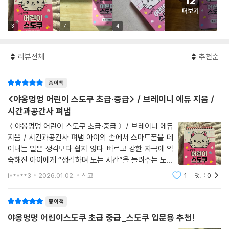
12
더보기
3
7
4
리뷰전체
추천순
종이책
<야옹멍멍 어린이 스도쿠 초급·중급> / 브레이니 에듀 지음 /
시간과공간사 펴냄
＜야옹멍멍 어린이 스도쿠 초급·중급＞ / 브레이니 에듀
지음 / 시간과공간사 펴냄 아이의 손에서 스마트폰을 떼
어내는 일은 생각보다 쉽지 않다. 빠르고 강한 자극에 익
숙해진 아이에게 “생각하며 노는 시간”을 돌려주는 도구
가 필요하다고 느끼던 차에 《야옹멍멍 어린이 스도쿠 초
i*****3
2026.01.02.
신고
1
댓글
0
급·중급》을 만나게 되었다. 단순한 퍼즐책이 아니라 아이
의 두뇌를 천천히 깨우는 아날로그 놀이책이
종이책
야옹멍멍 어린이스도쿠 초급 중급_스도쿠 입문용 추천!