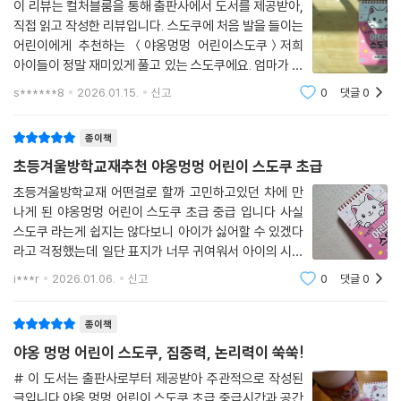
이 리뷰는 컬처블룸을 통해 출판사에서 도서를 제공받아,
직접 읽고 작성한 리뷰입니다. 스도쿠에 처음 발을 들이는
어린이에게 추천하는 ＜야옹멍멍 어린이스도쿠＞저희
아이들이 정말 재미있게 풀고 있는 스도쿠에요. 엄마가 심
심풀이로 하는 스도쿠에 관심을 갖기 시작한 아이들! 아
s******8
2026.01.15.
신고
0
댓글
0
이들도 스도쿠로 두뇌회전을 시키면 좋을 것 같다는 생각
이 들어서 함께 스도쿠를 풀어보기로 했어요.
종이책
초등겨울방학교재추천 야옹멍멍 어린이 스도쿠 초급
초등겨울방학교재 어떤걸로 할까 고민하고있던 차에 만
나게 된 야옹멍멍 어린이 스도쿠 초급 중급 입니다 사실
스도쿠 라는게 쉽지는 않다보니 아이가 싫어할 수 있겠다
라고 걱정했는데 일단 표지가 너무 귀여워서 아이의 시선
을 사로잡았습니다 저학년 아이들이 솔깃할만한 귀여운
i***r
2026.01.06.
신고
0
댓글
0
야용이 그려진 책이랍니다예전 스도쿠책은 옆으로 펼치
는 형식으로 사용한 적이 있는데 이 책은 마치 수
종이책
야옹 멍멍 어린이 스도쿠, 집중력, 논리력이 쑥쑥!
# 이 도서는 출판사로부터 제공받아 주관적으로 작성된
글입니다.야옹 멍멍 어린이 스도쿠 초급 중급시간과 공간