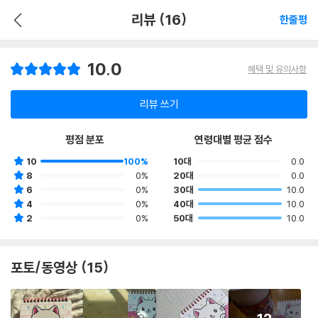
리뷰 (16)
한줄평
10.0
혜택 및 유의사항
리뷰 쓰기
평점 분포
연령대별 평균 점수
10
100%
10대
0.0
8
0%
20대
0.0
6
0%
30대
10.0
4
0%
40대
10.0
2
0%
50대
10.0
포토/동영상 (15)