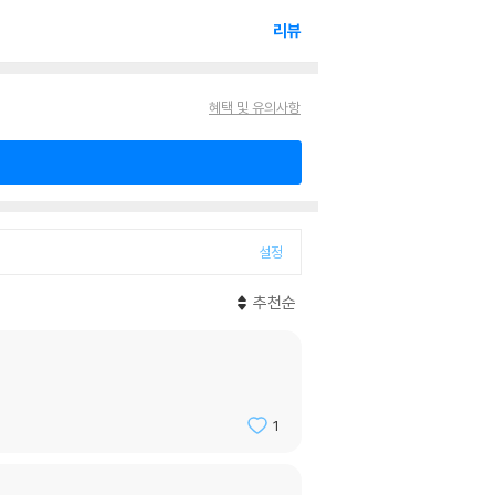
리뷰
혜택 및 유의사항
설정
추천순
1