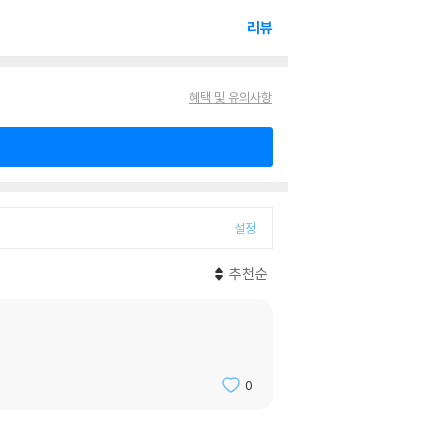
리뷰
혜택 및 유의사항
설정
추천순
0