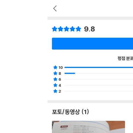
9.8
평점 분
10
8
6
4
2
포토/동영상 (1)