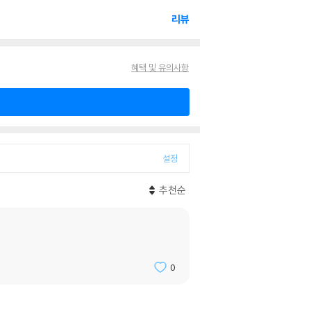
리뷰
혜택 및 유의사항
설정
추천순
0