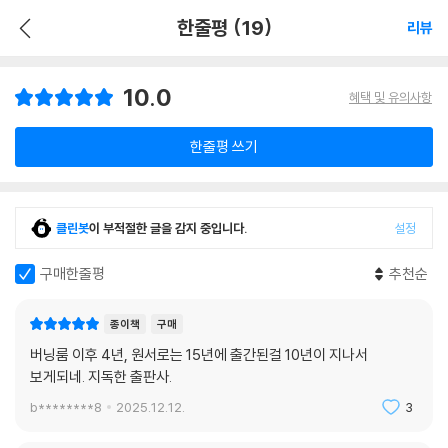
한줄평 (19)
리뷰
10.0
혜택 및 유의사항
한줄평 쓰기
클린봇
이 부적절한 글을 감지 중입니다.
설정
구매한줄평
추천순
종이책
구매
버닝룸 이후 4년, 원서로는 15년에 출간된걸 10년이 지나서
보게되네. 지독한 출판사.
b********8
2025.12.12.
3