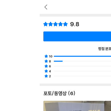
9.8
평점 분
10
8
6
4
2
포토/동영상 (6)