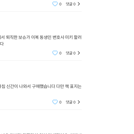
0
댓글
0
 퇴직한 보슈가 이복 동생인 변호사 미키 할러
니다
0
댓글
0
마침 신간이 나와서 구매했습니다.다만 책 표지는
0
댓글
0