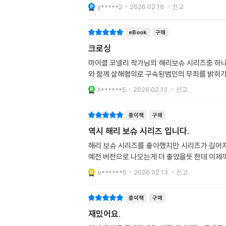
y*****2
2026.02.16.
신고
eBook
구매
크로싱
마이클 코넬리 작가님의 해리보슈 시리즈중 하
와 함께 살해혐의로 구속된범인의 무죄를 밝히기
h******5
2026.02.13.
신고
종이책
구매
역시 해리 보슈 시리즈 입니다.
해리 보슈 시리즈를 좋아했지만 시리즈가 길어지
예전 버전으로 나오는게 더 좋았을듯 한데 이제
e******5
2026.02.13.
신고
종이책
구매
재밌어요.