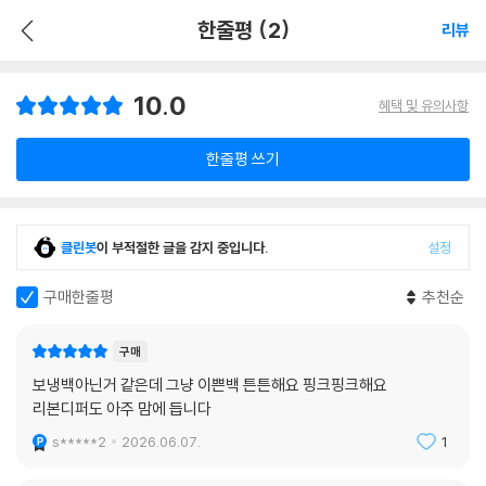
한줄평 (2)
리뷰
10.0
혜택 및 유의사항
한줄평 쓰기
클린봇
이 부적절한 글을 감지 중입니다.
설정
구매한줄평
추천순
구매
보냉백아닌거 같은데 그냥 이쁜백 튼튼해요 핑크핑크해요
리본디퍼도 아주 맘에 듭니다
s*****2
2026.06.07.
1