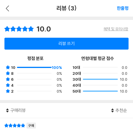
리뷰 (3)
한줄평
10.0
혜택 및 유의사항
리뷰 쓰기
평점 분포
연령대별 평균 점수
10
100%
10대
0.0
8
0%
20대
0.0
6
0%
30대
10.0
4
0%
40대
0.0
2
0%
50대
10.0
구매리뷰
추천순
구매