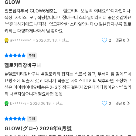
GLOW
일본잡지부록 GLOW6월호는 헬로키티 보냉백 이네요^^디자인이나
색상 사이즈 모두적당합니다!! 장바구니 스타일이라서더 좋은것같아요
^^휴대하기에도 부피감 없고편안한 스타일입니다♡일본잡지부록 헬로
키티는 다양하게나와서 넘 좋아요
a********4
2026.05.13.
신고
2
댓글
0
구매
헬로키티장바구니
#헬로키티장바구니 #헬로키티 잡지는 스르륵 읽고, 부록이 참 맘에드네
요평소에 외출시 갖고 다니기 딱좋은 사이즈👍🏻키티 덕후라면 소장하고
싶은 아이템이네요배송은 2-3주 정도 걸린거 같은데기다렸어요~^^퀄리
티 나쁘지않으니까 필요하면 겟겟
k******i
2026.06.19.
신고
0
댓글
0
구매
GLOW(グロ-) 2026年6月號