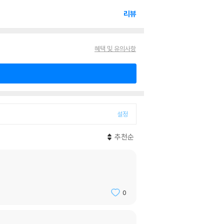
리뷰
혜택 및 유의사항
설정
추천순
0