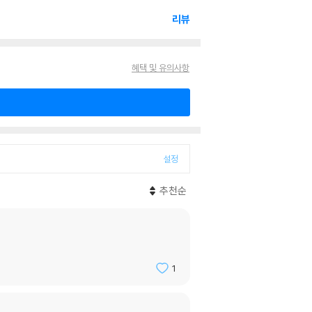
리뷰
혜택 및 유의사항
설정
추천순
1