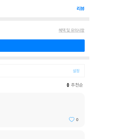
리뷰
혜택 및 유의사항
설정
추천순
0