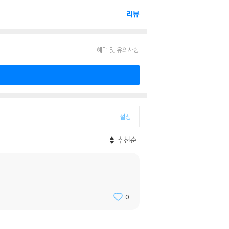
리뷰
혜택 및 유의사항
설정
추천순
0