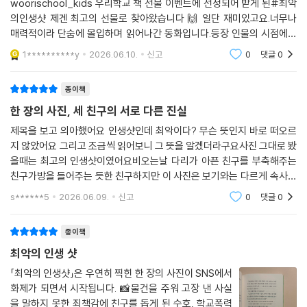
woorischool_kids 우리학교 책 선물 이벤트에 선정되어 받게 된#최악
의인생샷 제겐 최고의 선물로 찾아왔습니다 🙌 일단 재미있고요.너무나
매력적이라 단숨에 몰입하며 읽어나간 동화입니다.등장 인물의 시점에서
들려주는 이야기에 빠지다보니 세 아이들 상황이 공감되면서 이해되고요.
1**********y
2026.06.10.
신고
0
댓글
0
그래서 세 친구 모두를 응원
종이책
한 장의 사진, 세 친구의 서로 다른 진실
제목을 보고 의아했어요 인생샷인데 최악이다? 무슨 뜻인지 바로 떠오르
지 않았어요 그리고 조금씩 읽어보니 그 뜻을 알겠더라구요사진 그대로 봤
을때는 최고의 인생샷이였어요비오는날 다리가 아픈 친구를 부축해주는
친구가방을 들어주는 듯한 친구하지만 이 사진은 보기와는 다르게 속사정
은 완전 다르죠 들어주는게 아니라 던지려고 한것이고부축해주는 듯하지
s******5
2026.06.09.
신고
0
댓글
0
만 다리아픈 친구의 물
종이책
최악의 인생 샷
「최악의 인생샷」은 우연히 찍힌 한 장의 사진이 SNS에서
화제가 되면서 시작됩니다. 📸물건을 주워 고장 낸 사실
을 말하지 못한 죄책감에 친구를 돕게 된 수호, 학교폭력