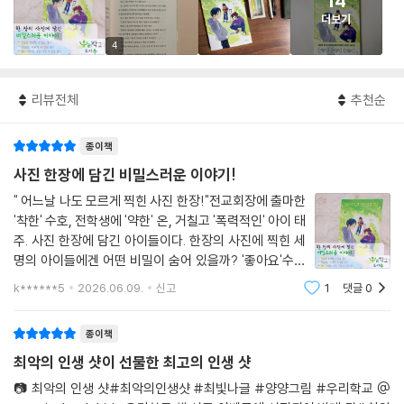
14
더보기
4
리뷰전체
추천순
종이책
사진 한장에 담긴 비밀스러운 이야기!
" 어느날 나도 모르게 찍힌 사진 한장!"전교회장에 출마한
'착한' 수호, 전학생에 '약한' 온, 거칠고 '폭력적인' 아이 태
주. 사진 한장에 담긴 아이들이다. 한장의 사진에 찍힌 세
명의 아이들에겐 어떤 비밀이 숨어 있을까? '좋아요'수가
늘어가는 만큼, 불편한 마음이 쌓여만 가는 아이들! 불편
k******5
2026.06.09.
신고
1
댓글
0
한 마음의 짐을 내려놓을 수 있을까?#최악의인생샷 은
한장의 사진 속에 담긴 세명의 아이들
종이책
최악의 인생 샷이 선물한 최고의 인생 샷
📷 최악의 인생 샷#최악의인생샷 #최빛나글 #양양그림 #우리학교 @