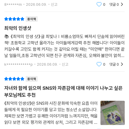
운 마음들이 어우러져 최고의 인생샷으로 바뀐 책이다.✔️
8******m
2026.06.09.
신고
0
댓글
0
책 속 ‘최애 문장’ 수집📝 실수는 누구나 할 수 있어. 하지
만 아빠는 자기 잘못을 인정
종이책
최악의 인생샷
📚 《최악의 인생 샷》글 최빛나 | 비룡소엄마도 빠져서 단숨에 읽어버린
책! 초등학교 고학년 올라가는 아이들에게강력 추천 해봅니다! 아이들이
커갈수록 고민도 함께 커지는 것 같아요.어릴 때는 “미안해” 한마디면 끝
날 일들이,초등 고학년이 되면 친구 관계와 자존심, 오해와 불안이 얽히면
서 훨씬 복잡해지더라고요.《최악의 인생 샷》은 사진 한 장으로 시작된 이
k************p
2026.06.09.
신고
0
댓글
0
야기지만,읽
종이책
자녀와 함께 읽으며 SNS와 자존감에 대해 이야기 나누고 싶은
부모님께도 추천
《최악의 인생샷》은 SNS와 사진 문화에 익숙한 요즘 아이
들에게 꼭 필요한 이야기를 담고 있는 청소년 소설입니다.
제목만 보면 가볍고 유쾌한 이야기처럼 느껴지지만, 책을
읽다 보면 외모 평가와 관계의 상처, 그리고 자존감에 대
한 깊은 고민을 만나게 됩니다.특히 인상 깊었던 점은 아