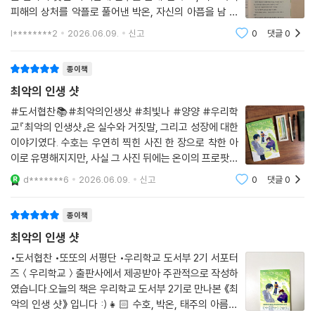
피해의 상처를 악플로 풀어낸 박온, 자신의 아픔을 남 탓
으로 돌리던 서태주.세 아이는 저마다 다른 비밀과 상처를
l********2
2026.06.09.
신고
0
댓글
0
품고 있지만 사람들은 사진 한 장만 보고 각자의 이야기를
만들어 냅니다.특히 인상적이었던 건
종이책
최악의 인생 샷
#도서협찬📚#최악의인생샷 #최빛나 #양양 #우리학
교『최악의 인생샷』은 실수와 거짓말, 그리고 성장에 대한
이야기였다. 수호는 우연히 찍힌 사진 한 장으로 착한 아
이로 유명해지지만, 사실 그 사진 뒤에는 온이의 프로팟을
망가뜨리고도 사실을 말하지 못한 비밀이 숨어 있다. 칭찬
d*******6
2026.06.09.
신고
0
댓글
0
과 관심을 받을수록 수호의 불안은 커지고, 온이는 과거
학교폭력의 상처를 감추며 살아간다. 또한
종이책
최악의 인생 샷
•도서협찬 •또또의 서평단 •우리학교 도서부 2기 서포터
즈＜우리학교＞출판사에서 제공받아 주관적으로 작성하
였습니다.오늘의 책은 우리학교 도서부 2기로 만나본 《최
악의 인생 샷》 입니다 :)👧🏻 수호, 박온, 태주의 아름다