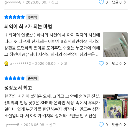
g******8
2026.06.09.
신고
0
댓글
0
이들의 현실을 매우 생생하게 담아냈다는 것입니다. 친구
들과의 단체사진, SNS 공유, 댓글과 반응
종이책
최악이 최고가 되는 마법
＜최악의 인생샷＞하나의 사건이 세 아이 각자의 시선에
따라 또 다르게 전개되는 이야기.#최악의인생샷 위기의
상황을 모면하려 온이를 도와주던 수호는 누군가에 의해
그 장면이 공유되어 자신의 의지와 상관없이 정의로운 친
구가 되었고, 온이는 별로 대수롭지 않는 것이라 생각했던
p********2
2026.06.09.
신고
0
댓글
0
것이 점점 커져 걷잡을 수 없는 일이 되어버리기도 합니
다.작은 오해가 마음에 큰 상처를 주어 온이
종이책
성장도서 최고
한 장의 사진이 불러온 오해, 그리고 그 안에 숨겨진 진실.
《최악의 인생 샷》은 SNS와 온라인 세상 속에서 우리가
얼마나 쉽게 누군가를 판단하는지 생각하게 만드는 성장
소설입니다. 세 아이가 각자의 상처와 고민을 안고 진실을
찾아가는 과정이 현실적으로 그려져 있어 깊은 공감을 느
q*****5
2026.06.08.
신고
0
댓글
0
낄 수 있었습니다.읽는 내내 “나는 누군가를 겉모습만 보