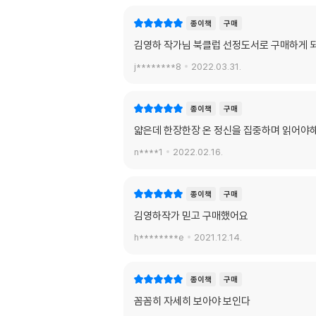
종이책
구매
김영하 작가님 북클럽 선정도서로 구매하게 
j********8
2022.03.31.
종이책
구매
얇은데 한장한장 온 정신을 집중하며 읽어야해
n****1
2022.02.16.
종이책
구매
김영하작가 믿고 구매했어요
h********e
2021.12.14.
종이책
구매
꼼꼼히 자세히 보아야 보인다