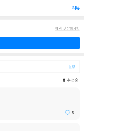
리뷰
혜택 및 유의사항
설정
추천순
5