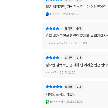
얇은 책이지만, 저에겐 생각보다 어려웠어요.
t****s
2021.02.27.
종이책
구매
요즘 내가 고민하고 있던 문제라 책 펴자마자
m**********7
2021.03.03.
종이책
구매
심오한 철학적인 글. 내용인 어려운 만큼 번
k****7
2015.12.20.
종이책
구매
제목도 표지도 기품있다
b******l
2023.01.02.