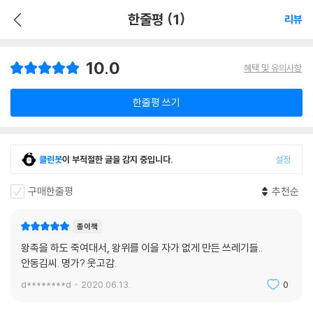
한줄평 (1)
리뷰
10.0
혜택 및 유의사항
한줄평 쓰기
클린봇
이 부적절한 글을 감지 중입니다.
설정
구매한줄평
추천순
종이책
왕족을 하도 죽여대서, 왕위를 이을 자가 없게 만든 쓰레기들..
안동김씨. 명가? 웃고감.
d********d
2020.06.13.
0