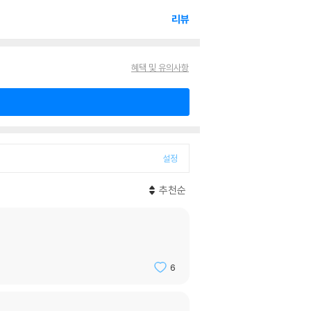
리뷰
혜택 및 유의사항
설정
추천순
6