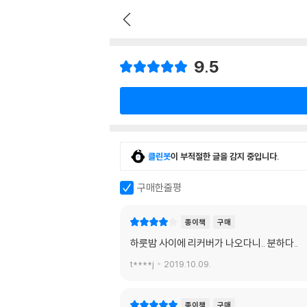
9.5
클린봇
이 부적절한 글을 감지 중입니다.
구매한줄평
종이책
구매
하룻밤 사이에 리커버가 나오다니.. 분하다..
t****j
2019.10.09.
종이책
구매