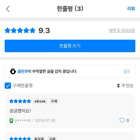
한줄평 (3)
리뷰
9.3
혜택 및 유의사항
한줄평 쓰기
클린봇
이 부적절한 글을 감지 중입니다.
설정
구매한줄평
추천순
eBook
구매
궁금했어요!
y*****8
2019.01.18.
0
종이책
구매