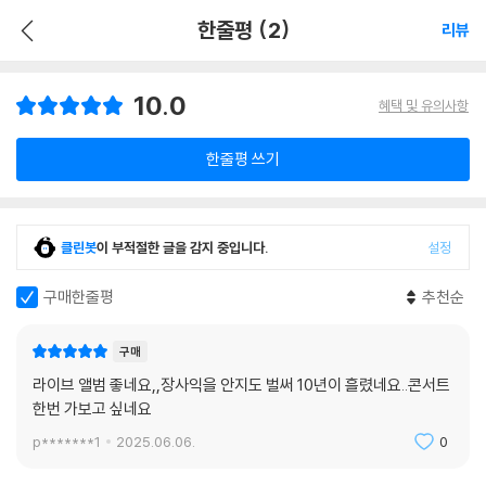
한줄평 (2)
리뷰
10.0
혜택 및 유의사항
한줄평 쓰기
클린봇
이 부적절한 글을 감지 중입니다.
설정
구매한줄평
추천순
구매
라이브 앨범 좋네요,,장사익을 안지도 벌써 10년이 흘렸네요..콘서트
한번 가보고 싶네요
p*******1
2025.06.06.
0