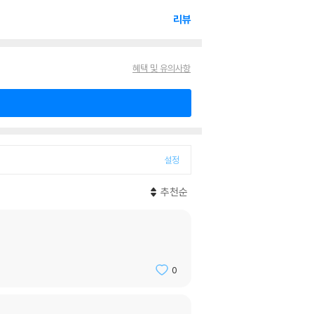
리뷰
혜택 및 유의사항
설정
추천순
0