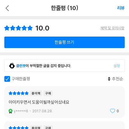
한줄평 (10)
리뷰
10.0
혜택 및 유의사항
한줄평 쓰기
클린봇
이 부적절한 글을 감지 중입니다.
설정
구매한줄평
추천순
종이책
구매
아이키우면서 도움이될까싶어샀네요
y*****6
2017.08.28.
0
종이책
구매