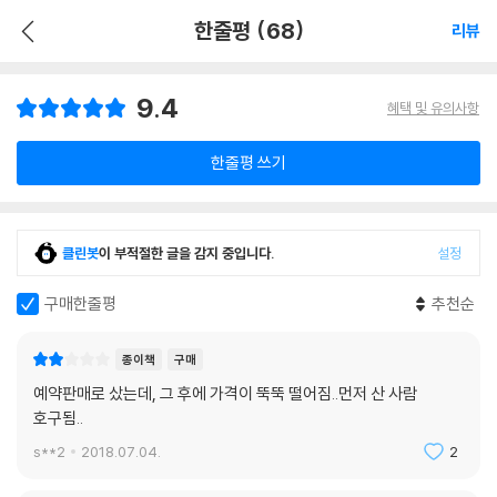
한줄평 (68)
리뷰
9.4
혜택 및 유의사항
한줄평 쓰기
클린봇
이 부적절한 글을 감지 중입니다.
설정
구매한줄평
추천순
종이책
구매
예약판매로 샀는데, 그 후에 가격이 뚝뚝 떨어짐..먼저 산 사람
호구됨..
s**2
2018.07.04.
2