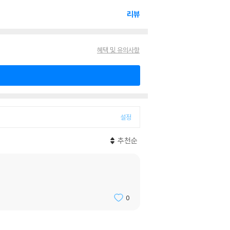
리뷰
혜택 및 유의사항
설정
추천순
0