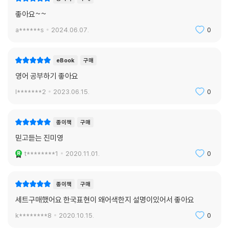
좋아요~~
a******s
2024.06.07.
0
eBook
구매
영어 공부하기 좋아요
l*******2
2023.06.15.
0
종이책
구매
믿고듣는 진미영
t********1
2020.11.01.
0
종이책
구매
세트구매했어요 한국표현이 왜어색한지 설명이있어서 좋아요
k********8
2020.10.15.
0