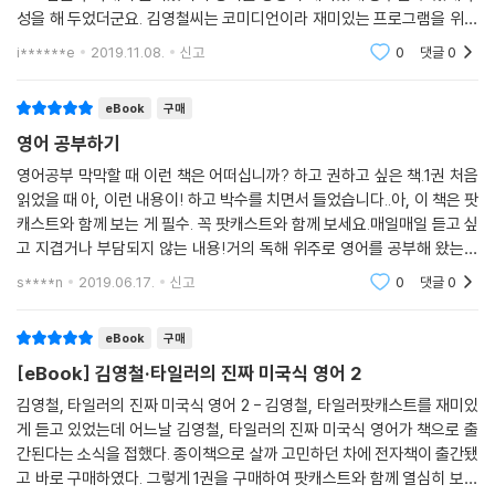
성을 해 두었더군요. 김영철씨는 코미디언이라 재미있는 프로그램을 위해
굉장히 노력하시는 것 같았고 타일러도 방송을 많이 해서 그런지 방송에서
i******e
2019.11.08.
신고
0
댓글
0
어떻게 하면 사람
eBook
구매
영어 공부하기
영어공부 막막할 때 이런 책은 어떠십니까? 하고 권하고 싶은 책.1권 처음
읽었을 때 아, 이런 내용이! 하고 박수를 치면서 들었습니다..아, 이 책은 팟
캐스트와 함께 보는 게 필수. 꼭 팟캐스트와 함께 보세요.매일매일 듣고 싶
고 지겹거나 부담되지 않는 내용!거의 독해 위주로 영어를 공부해 왔는데
아무리 봐도 막막하기만 할 때이런 식의 접근도 필요한 것 같아요.
s****n
2019.06.17.
신고
0
댓글
0
eBook
구매
[eBook] 김영철·타일러의 진짜 미국식 영어 2
김영철, 타일러의 진짜 미국식 영어 2 - 김영철, 타일러팟캐스트를 재미있
게 듣고 있었는데 어느날 김영철, 타일러의 진짜 미국식 영어가 책으로 출
간된다는 소식을 접했다. 종이책으로 살까 고민하던 차에 전자책이 출간됐
고 바로 구매하였다. 그렇게 1권을 구매하여 팟캐스트와 함께 열심히 보고