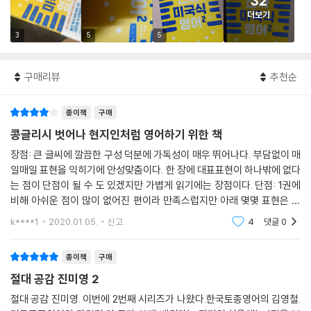
32
더보기
3
5
5
구매리뷰
추천순
종이책
구매
콩글리시 벗어나 현지인처럼 영어하기 위한 책
장점: 큰 글씨에 깔끔한 구성 덕분에 가독성이 매우 뛰어나다. 부담없이 매
일매일 표현을 익히기에 안성맞춤이다. 한 장에 대표표현이 하나밖에 없다
는 점이 단점이 될 수 도 있겠지만 가볍게 읽기에는 장점이다. 단점: 1권에
비해 아쉬운 점이 많이 없어진 편이라 만족스럽지만 아래 몇몇 표현은 한
국어와 영어 매칭이 다소 아쉽다. 또한 1-3권 내용이 한 권에 집약되어있
k****1
2020.01.05.
신고
4
댓글
0
는 편을 선호하
종이책
구매
절대 공감 진미영 2
절대 공감 진미영. 이번에 2번째 시리즈가 나왔다.한국토종영어의 김영철.