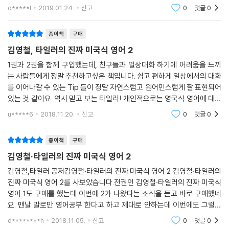
있었는데 2권도 출간된다 하여 출간되자마자 다시 구매하였다. 물론 팟캐
d*****l
2019.01.24.
신고
0
댓글
0
스트로만 들어도
종이책
구매
김영철, 타일러의 진짜 미국식 영어 2
1권과 2권을 함께 구입했는데, 친구들과 일상대화 하기에 어려움을 느끼
는 사람들에게 정말 추천하고싶은 책입니다. 쉽고 편하게 일상에서의 대화
를 이어나갈 수 있는 Tip 들이 정말 자연스럽고 원어민스럽게 잘 표현되어
있는 것 같아요. 역시 믿고 보는 타일러! 개인적으로는 영국식 영어에 대한
유용한 표현들도 이렇게 책으로 엮어져 나왔으면 하는 바람입니다 :) 추가
u*****6
2018.11.20.
신고
0
댓글
0
로 3권,4권이
종이책
구매
김영철·타일러의 진짜 미국식 영어 2
김영철,타일러 공저김영철·타일러의 진짜 미국식 영어 2 김영철·타일러의
진짜 미국식 영어 2를 사보았습니다.전권인 김영철·타일러의 진짜 미국식
영어 1도 구매를 했는데 이번에 2가 나왔다는 소식을 듣고 바로 구매했네
요. 맨날 말로만 영어공부 한다고 하고 제대로 안하는데 이번에도 그럴까
봐 걱정되었지만쉽고 재밌고 또 간편하게 공부할 수 있도록 되어있어서 좋
d********h
2018.11.05.
신고
0
댓글
0
습니다.