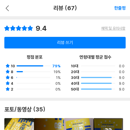
리뷰 (67)
한줄평
9.4
혜택 및 유의사항
리뷰 쓰기
평점 분포
연령대별 평균 점수
10
79%
10대
0.0
8
19%
20대
0.0
6
1%
30대
9.0
4
0%
40대
9.0
2
0%
50대
9.0
포토/동영상 (35)