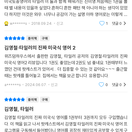
미국토종영어의 타일러.이 둘과 함께 배워가는 진미영.처음에는 1권을 볼
때 별 내용이 있을까 싶었다.흔하디 흔한 패턴 책 아니야 하는 생각이 있었
다.하지만 이것은 와우. 너무나 공감이 가는 설명.아하 영어로는 이렇게 표
현하는 구나.하며 조금이나마 영어적인 사고를 공감할 수 있는 그런 책이
w******s
2018.09.24.
신고
1
댓글
0
다.물론 패턴을
종이책
구매
김영철·타일러의 진짜 미국식 영어 2
위즈덤하우스에서 출판한 김영철, 타일러 공저의 김영철·타일러의 진짜
미국식 영어2 리뷰입니다. 1권도 좋았는데 2권도 넘 좋네요. 1권때부터 느
꼈던 건데 팟캐스트가 있어서... 더 집중할 수 있는 것 같아요~~~ 출근할
때는 팟캐를 틀어놓고. 집에서는 책을 보곤 합니다. 유용합니다.
a******s
2024.06.07.
신고
0
댓글
0
종이책
구매
김영철, 타일러
김영철 타일러의 진짜 미국식 영어를 1권부터 3권까지 모두 구입했습니
다. 이 책을 읽고 나서 팟캐스트에서 김영철 타일러의 진짜 미국식 영어 프
로그램을 구독해서 들어봤더니 영어를 굉장히 재미있게 공부할 수 있게 구