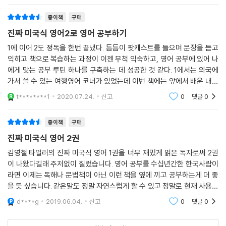
종이책
구매
진짜 미국식 영어2로 영어 공부하기
1에 이어 2도 정독을 한번 끝냈다. 틈틈이 팟캐스트를 들으며 문장을 듣고
익히고 책으로 복습하는 과정이 이젠 무척 익숙하고, 영어 공부에 있어 나
에게 맞는 공부 루틴 하나를 구축하는 데 성공한 것 같다. 1에서는 외국에
가서 쓸 수 있는 여행영어 코너가 있었는데 이번 책에는 앞에서 배운 내용
을 복습하는 코너와 가요의 가사를 수정하는 코너가 있었다. 그런데 가요
t********1
2020.07.24.
신고
0
댓글
0
가사를 수정하
종이책
구매
진짜 미국식 영어 2권
김영철.타일러의 진짜 미국식 영어 1권을 너무 재밌게 읽은 독자로써 2권
이 나왔다길래 주저없이 질렀습니다. 영어 공부를 수십년간한 한국사람이
라면 이제는 독해나 문법책이 아닌 이런 책을 옆에 끼고 공부하는게 더 좋
을 듯 싶습니다. 같은말도 정말 자연스럽게 할 수 있고 정말로 현재 사용하
는 말을 할 수 있는 거니깐요. 책도 엄청 두껍고 정말 공부하기엔 적합한 것
d****g
2019.06.04.
신고
0
댓글
0
같습니다.