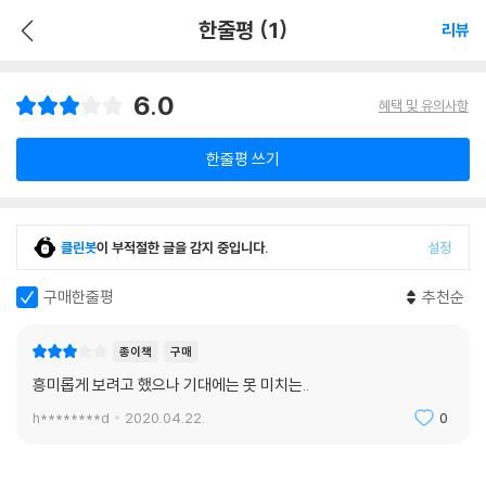
한줄평 (1)
리뷰
6.0
혜택 및 유의사항
한줄평 쓰기
클린봇
이 부적절한 글을 감지 중입니다.
설정
구매한줄평
추천순
종이책
구매
흥미롭게 보려고 했으나 기대에는 못 미치는..
h********d
2020.04.22.
0