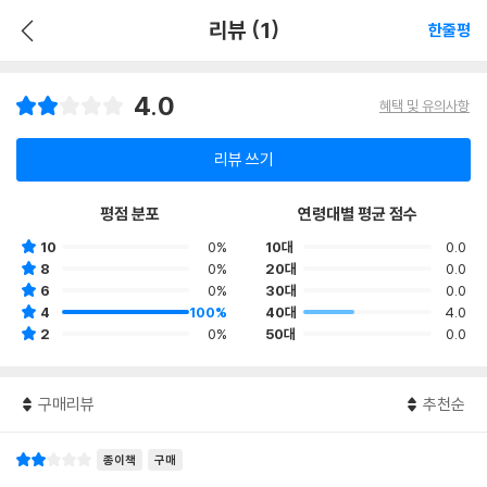
리뷰 (1)
한줄평
4.0
혜택 및 유의사항
리뷰 쓰기
평점 분포
연령대별 평균 점수
10
0%
10대
0.0
8
0%
20대
0.0
6
0%
30대
0.0
4
100%
40대
4.0
2
0%
50대
0.0
구매리뷰
추천순
종이책
구매