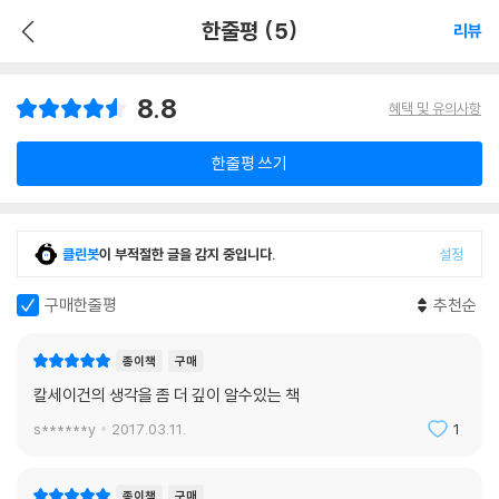
한줄평 (5)
리뷰
8.8
혜택 및 유의사항
한줄평 쓰기
클린봇
이 부적절한 글을 감지 중입니다.
설정
구매한줄평
추천순
종이책
구매
칼세이건의 생각을 좀 더 깊이 알수있는 책
s******y
2017.03.11.
1
종이책
구매