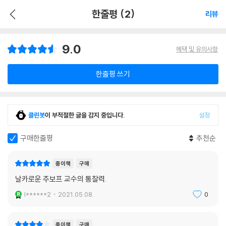
한줄평 (2)
리뷰
9.0
혜택 및 유의사항
한줄평 쓰기
클린봇
이 부적절한 글을 감지 중입니다.
설정
구매한줄평
추천순
종이책
구매
날카로운 주보프 교수의 통찰력.
l******2
2021.05.08.
0
종이책
구매