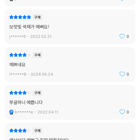
구매
보랏빛 색채가 예뻐요!
j******6
2022.02.21.
0
구매
예쁘네요
t******8
2024.06.24.
0
구매
쭈굴하니 예쁩니다
b******e
2022.04.11.
0
구매