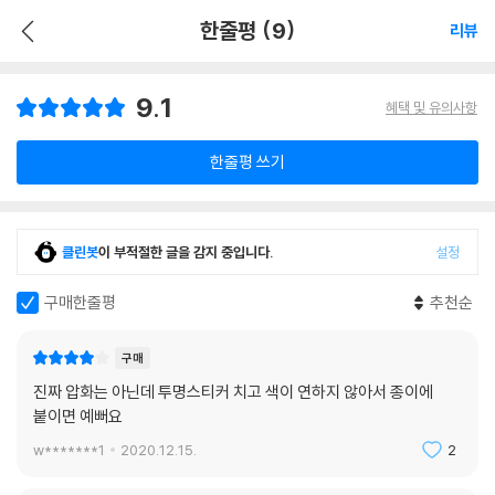
한줄평 (9)
리뷰
9.1
혜택 및 유의사항
한줄평 쓰기
클린봇
이 부적절한 글을 감지 중입니다.
설정
구매한줄평
추천순
구매
진짜 압화는 아닌데 투명스티커 치고 색이 연하지 않아서 종이에
붙이면 예뻐요
w*******1
2020.12.15.
2