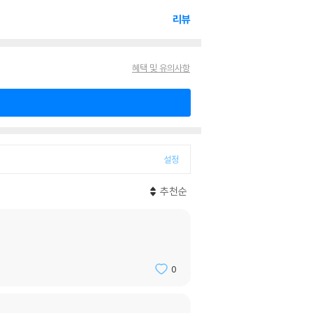
리뷰
혜택 및 유의사항
설정
추천순
0