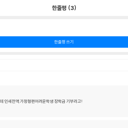
한줄평 (3)
한줄평 쓰기
는데 인새전액.가정형편어려운학생 장학금 기부라고!