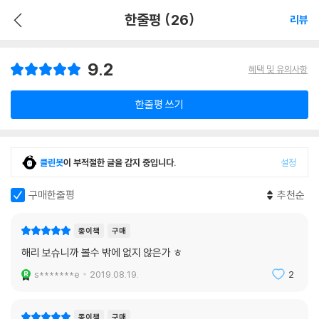
한줄평 (26)
리뷰
9.2
혜택 및 유의사항
한줄평 쓰기
클린봇
이 부적절한 글을 감지 중입니다.
설정
구매한줄평
추천순
종이책
구매
해리 보슈니까 볼수 밖에 없지 않은가 ㅎ
s*******e
2019.08.19.
2
종이책
구매