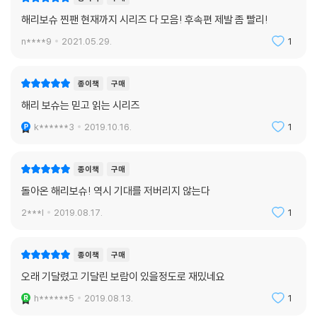
해리보슈 찐팬 현재까지 시리즈 다 모음! 후속편 제발 좀 빨리!
n****9
2021.05.29.
1
종이책
구매
해리 보슈는 믿고 읽는 시리즈
k******3
2019.10.16.
1
종이책
구매
돌아온 해리보슈! 역시 기대를 저버리지 않는다
2***l
2019.08.17.
1
종이책
구매
오래 기달렸고 기달린 보람이 있을정도로 재밌네요
h******5
2019.08.13.
1