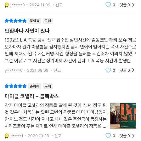
마크 여기자 안네케 예스페르센이 그 다음 날 아침 변사체로 발견된 사
j*****3
2024.11.09.
신고
0
댓글
0
건. 단 한 개의 증거물
종이책
구매
탄환마다 사연이 있다
1992년 L.A 폭동 당시 신고 접수된 살인사건에 출동했던 해리 보슈 처음
보자마자 뭔가 이상함을 감지했지만 당시 연이어 벌어지는 폭력 사건으로
인해 제대로 된 수사는커녕 사건 형장을 둘러볼 시간조차 여의치 않았고
그런 이유로 그 사건은 장기미제 사건이 된다. L.A 폭동 사건이 발생한 지
20주년이 되는 올해 특별히 당시 미제 사건을 해결함으로써 경찰의 위상
y******0
2021.08.09.
신고
0
댓글
0
을 높이고자 하는
종이책
구매
마이클 코넬리 - 블랙박스
작가 마이클 코넬리의 작품을 알게 된 것이 십 년 정도 된
것 같은데 처음에는 할런 코벤의 작품들이 더 재미났었지
만 어느 정도 시간이 지나고 나니 같은 주인공이 등장하는
시리즈물이 주는 재미로 인해 마이클 코넬리의 작품을 선
택하게 되는 것 같습니다. 왜 제가 마이클 코넬리와 할런
c****1
2020.10.28.
신고
0
댓글
0
코벤을 같은 선상에 두고 비교를 하는지는 잘 모르겠습니