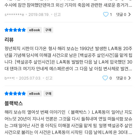
수사에 잠깐 참여했던덴마크 외신 기자의 죽음에 관련한 새로운 증거가등
장하자 예리한 수사관의 감을 살려적극적으로 사건에 매달리기 시작한다.
s*******e
2019.08.19.
신고
1
댓글
0
그러나 LA 폭동 20주년
eBook
구매
리뷰
정년퇴직 시한이 다가온 형사 해리 보슈는 1992년 발생한 LA폭동 20주
년을 기념해 당시에 미해결 사건으로 남은 [백설공주 살인사건]을 맡게 됩
니다. [백설공주 살인사건]은 LA폭동 발발한 다음 날 LA에 입국했던 30
대 덴마크 여기자 안네케 예스페르센이 그 다음 날 아침 변사체로 발견된
사건이에요. 도무지 해결 단서가 없는 듯한 사건을 해결하는 묘미가 돋보
b***t
2025.07.03.
신고
0
댓글
0
여요
eBook
구매
블랙박스
해리 보슈의 열여섯 번째 이야기인 ＜블랙박스＞.LA폭동이 일어난 지도
어느덧 20년이 지나서 언론은 그것을 다시 들춰내며 연일 떠들석함.보슈
는 그때 일어난 사건 중 아직도 미해결 사건을 맡게 됨. 일명 백설공주 살인
사건으로 불리는 이 사건은 LA폭동이 시작된 다음 날에 LA에 온 30대 덴