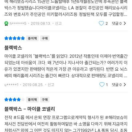
에 해리보슈시리즈 15권인 드롭발매후 1년6개월정도만에 후속권인 블랙
박스가 정발됐습니다마이클코넬리는 LA 경찰이 주인공인 해리보슈시리
즈와 변호사가 주인공인 미키할러시리즈등 정발된책 모두를 구입할정도
로 영미권 작가중 제가 가장 좋아하는 작가입니다이번 블랙박스는 미제사
h******5
2019.08.13.
신고
2
댓글
0
건해결팀의 해리보슈가 20년전
종이책
구매
블랙박스
마이클 코넬리의 "블랙박스"를 읽었다. 2012년 작품인데 이제야 번역출간
되었는데 아쉬움이 크다. 왜 7년이나 지나서야 출간되는가? 여러가지 이
유가 있겠지만 판매량이 적은게 가장 큰 이유라고 생각된다. 반면 요 뇌스
베의 해리홀레 시리즈는 출간이 빠르다. 상대적으로 판매량도 코넬리의 해
리보슈보다 많다. 해리보슈 시리즈의 매니아로서는 안타깝다. 물론 요 뇌
u*****1
2019.08.25.
신고
1
댓글
0
스베의 해리홀레
종이책
구매
블랙박스 - 마이클 코넬리
전작 #드롭 에서 은퇴 연장 프로그램으로계약직 형사가 된 #해리보슈미
제사건 전담반에서 여전히 활동하며맡은 바 소명을 다하기 위해 지금까지
처럼사건 외에 그 어떤 것도 따지지 않는 그가1992년 LA 폭동 당시, 초동