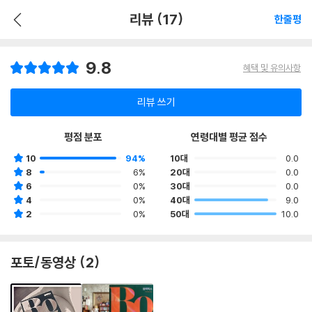
리뷰 (17)
한줄평
9.8
혜택 및 유의사항
리뷰 쓰기
평점 분포
연령대별 평균 점수
10
94%
10대
0.0
8
6%
20대
0.0
6
0%
30대
0.0
4
0%
40대
9.0
2
0%
50대
10.0
포토/동영상 (2)