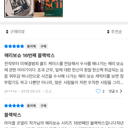
구매리뷰
추천순
종이책
구매
해리보슈 16번째 블랙박스
전작부터 미해결범죄 콜드 케이스를 전담해서 수사를 해나가는 해리 보슈
에 관한 이야기이다. 초과 근무, 일에 대한 헌신이 정말 헌신짝 취급되는 요
즘 위무감 하나만으로 사건을 수사해 나가는 해리 보슈 캐릭터를 보면 참
부럽기도 하고 나뿐만 아니라, 많은 사람들이 저런 우직한 사람을 그리워
하는 구나 싶기도 하다. 1년만에 읽어서 인지 책을 들자마자 훗딱 읽어 버
d****o
2019.09.03.
신고
2
댓글
0
렸다. 배경과
종이책
구매
블랙박스
마이클 코넬리 작가님의 해리보슈 시리즈 16번째인 블랙박스입니다작년