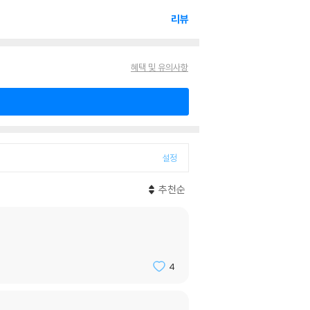
리뷰
혜택 및 유의사항
설정
추천순
4