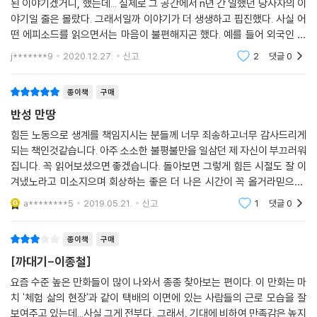
된 이야기겠거니, 했는데... 실제로 그 공간에서 n년 간 일했던 당사자의 이
야기일 줄은 몰랐다. 그래서일까 이야기가 더 생생하고 핍진했다. 사실 어
떤 에피소드를 읽으면서는 마음이 불편해지곤 했다. 예를 들어 외국인 노
동자에게 무례하게 대하는(깜둥이라고 칭하는) 모습에서 괜히 화가 났다.
j*******9
2020.12.27.
신고
2
댓글
0
작가는 실제로
종이책
구매
반성 만땅
힘든 노동으로 생계를 책임지시는 분들께 너무 죄송하고너무 감사드리게
되는 책인것같습니다. 아주 소소한 불평불만을 일삼던 제 자신이 부끄러워
집니다. 꼭 읽어보셨으면 좋겠습니다. 돌아보면 그렇게 힘든 시절도 잘 이
겨냈노라고 미소지으며 회상하는 좋은 더 나은 시간이 꼭 올거라믿으며,
책 너무 잘 읽었고 다음 작품도 기대 만땅입니다.모두 화이팅하며, 건강하
a********5
2019.05.21.
신고
1
댓글
0
게 잘 이겨냈으
종이책
구매
[까대기-이종철]
요즘 수준 높은 만화들이 많이 나와서 종종 찾아보는 편이다. 이 만화는 마
치 '체험 삶의 현장'과 같이 택배의 이면에 있는 사람들의 근로 모습을 잘
보여주고 있는데...사실 그게 전부다. 그래서, 기대에 비하여 만족감은 높지