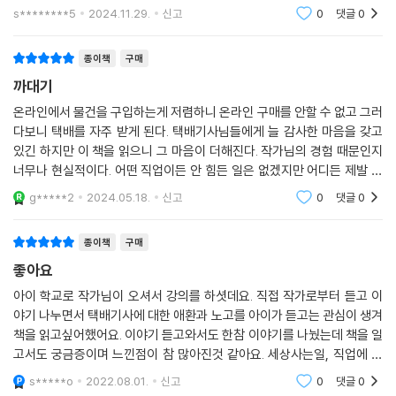
s********5
2024.11.29.
신고
0
댓글
0
종이책
구매
까대기
온라인에서 물건을 구입하는게 저렴하니 온라인 구매를 안할 수 없고 그러
다보니 택배를 자주 받게 된다. 택배기사님들에게 늘 감사한 마음을 갖고
있긴 하지만 이 책을 읽으니 그 마음이 더해진다. 작가님의 경험 때문인지
너무나 현실적이다. 어떤 직업이든 안 힘든 일은 없겠지만 어디든 제발 일
하는 환경 좀 사람을 위하는 방향으로 개선되길 바래본다.
g*****2
2024.05.18.
신고
0
댓글
0
종이책
구매
좋아요
아이 학교로 작가님이 오셔서 강의를 하셧데요. 직접 작가로부터 듣고 이
야기 나누면서 택배기사에 대한 애환과 노고를 아이가 듣고는 관심이 생겨
책을 읽고싶어했어요. 이야기 듣고와서도 한참 이야기를 나눴는데 책을 일
고서도 궁금증이며 느낀점이 참 많아진것 같아요. 세상사는일, 직업에 관
한 관점, 돈 버는 것등 자라나는 청소년에게 세상에 대해 질문을 던질 수 있
s*****o
2022.08.01.
신고
0
댓글
0
는 좋은 책