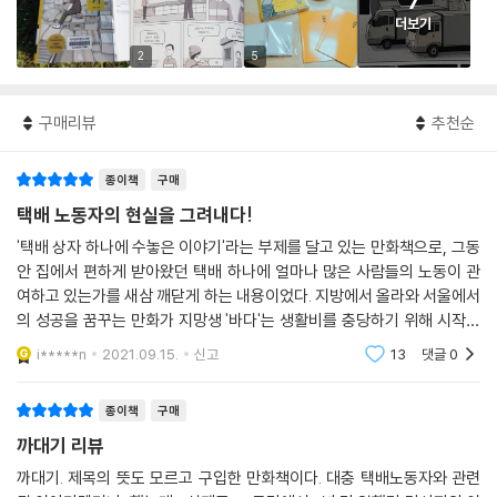
7
더보기
2
5
구매리뷰
추천순
종이책
구매
택배 노동자의 현실을 그려내다!
'택배 상자 하나에 수놓은 이야기'라는 부제를 달고 있는 만화책으로, 그동
안 집에서 편하게 받아왔던 택배 하나에 얼마나 많은 사람들의 노동이 관
여하고 있는가를 새삼 깨닫게 하는 내용이었다. 지방에서 올라와 서울에서
의 성공을 꿈꾸는 만화가 지망생 '바다'는 생활비를 충당하기 위해 시작한
택배 회사의 짐을 내리는 아르바이트를 시작하게 된다. 보통 창고나 부두
i*****n
2021.09.15.
신고
13
댓글
0
에서 인부들이
종이책
구매
까대기 리뷰
까대기. 제목의 뜻도 모르고 구입한 만화책이다. 대충 택배노동자와 관련