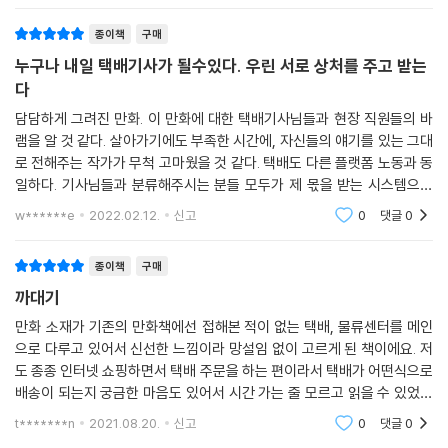
종이책
구매
누구나 내일 택배기사가 될수있다. 우린 서로 상처를 주고 받는
다
담담하게 그려진 만화. 이 만화에 대한 택배기사님들과 현장 직원들의 바
램을 알 것 같다. 살아가기에도 부족한 시간에, 자신들의 얘기를 있는 그대
로 전해주는 작가가 무척 고마웠을 것 같다. 택배도 다른 플랫폼 노동과 동
일하다. 기사님들과 분류해주시는 분들 모두가 제 몫을 받는 시스템으로
운영되면 좋겠다. 얼마전 뉴스에서 본 택배 리베이트는 충격이었다. 유통
w******e
2022.02.12.
신고
0
댓글
0
사에게 건당 일
종이책
구매
까대기
만화 소재가 기존의 만화책에선 접해본 적이 없는 택배, 물류센터를 메인
으로 다루고 있어서 신선한 느낌이라 망설임 없이 고르게 된 책이에요. 저
도 종종 인터넷 쇼핑하면서 택배 주문을 하는 편이라서 택배가 어떤식으로
배송이 되는지 궁금한 마음도 있어서 시간 가는 줄 모르고 읽을 수 있었어
요. 그리고 다 읽고 난 후엔 택배기사님들에게 좀 더 감사한 마음을 가질 수
t*******n
2021.08.20.
신고
0
댓글
0
있었던 계