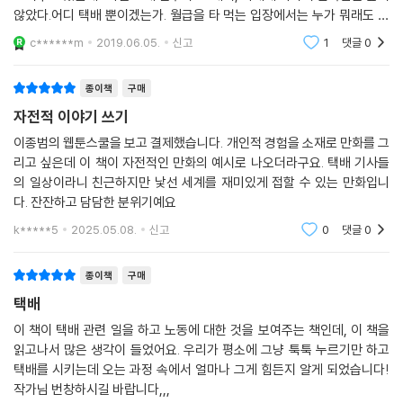
않았다.어디 택배 뿐이겠는가. 월급을 타 먹는 입장에서는 누가 뭐래도 내
가 하는 일이 가장 힘들어 보인다. 육체적인 고단함과 시급 알바생의 애환
c******m
2019.06.05.
신고
1
댓글
0
도 이해는
종이책
구매
자전적 이야기 쓰기
이종범의 웹툰스쿨을 보고 결제했습니다. 개인적 경험을 소재로 만화를 그
리고 싶은데 이 책이 자전적인 만화의 예시로 나오더라구요. 택배 기사들
의 일상이라니 친근하지만 낯선 세계를 재미있게 접할 수 있는 만화입니
다. 잔잔하고 담담한 분위기예요
k*****5
2025.05.08.
신고
0
댓글
0
종이책
구매
택배
이 책이 택배 관련 일을 하고 노동에 대한 것을 보여주는 책인데, 이 책을
읽고나서 많은 생각이 들었어요. 우리가 평소에 그냥 툭툭 누르기만 하고
택배를 시키는데 오는 과정 속에서 얼마나 그게 힘든지 알게 되었습니다!
작가님 번창하시길 바랍니다,,,