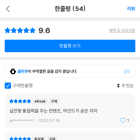
한줄평 (54)
리뷰
9.6
혜택 및 유의사항
한줄평 쓰기
클린봇
이 부적절한 글을 감지 중입니다.
설정
구매한줄평
추천순
eBook
구매
실전형 통찰력을 주는 컨텐츠, 마인드가 곧은 저자
w*********1
2022.07.16.
1
종이책
구매