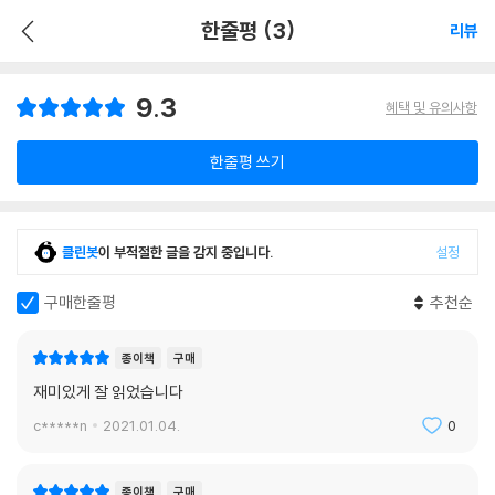
한줄평 (3)
리뷰
9.3
혜택 및 유의사항
한줄평 쓰기
클린봇
이 부적절한 글을 감지 중입니다.
설정
구매한줄평
추천순
종이책
구매
재미있게 잘 읽었습니다
c*****n
2021.01.04.
0
종이책
구매