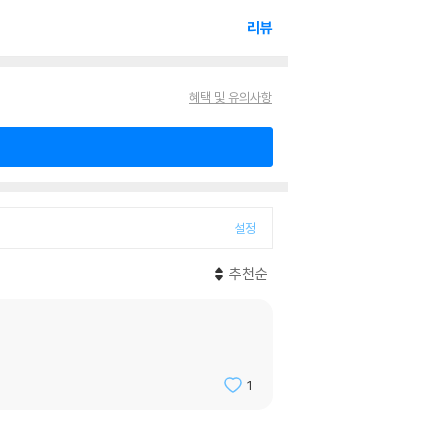
리뷰
혜택 및 유의사항
설정
추천순
1