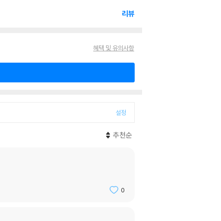
리뷰
혜택 및 유의사항
설정
추천순
0