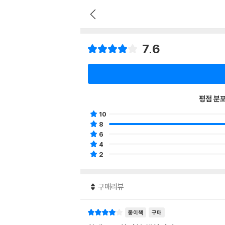
7.6
평점 분
10
8
6
4
2
구매리뷰
종이책
구매