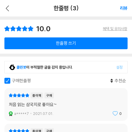
한줄평 (3)
리뷰
10.0
혜택 및 유의사항
한줄평 쓰기
클린봇
이 부적절한 글을 감지 중입니다.
설정
구매한줄평
추천순
종이책
구매
처음 읽는 삼국지로 좋아요~
a*****7
2021.07.01.
0
종이책
구매