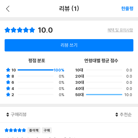
리뷰 (1)
한줄평
10.0
혜택 및 유의사항
리뷰 쓰기
평점 분포
연령대별 평균 점수
10
100%
10대
0.0
8
0%
20대
0.0
6
0%
30대
0.0
4
0%
40대
0.0
2
0%
50대
10.0
구매리뷰
추천순
종이책
구매