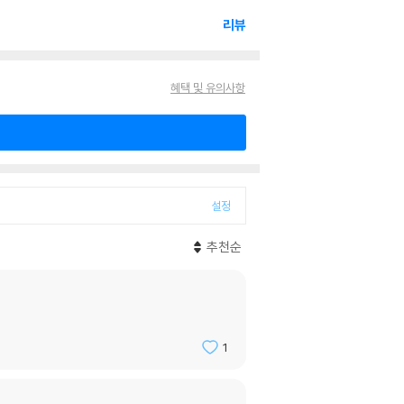
리뷰
혜택 및 유의사항
설정
추천순
1