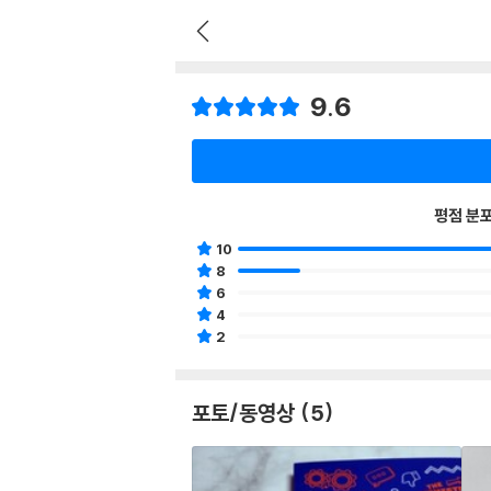
9.6
평점 분
10
8
6
4
2
포토/동영상 (5)