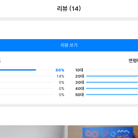
리뷰 (14)
리뷰 쓰기
포
연령
86%
10대
14%
20대
0%
30대
0%
40대
0%
50대