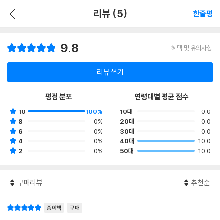
리뷰 (5)
한줄평
9.8
혜택 및 유의사항
리뷰 쓰기
평점 분포
연령대별 평균 점수
10
100%
10대
0.0
8
0%
20대
0.0
6
0%
30대
0.0
4
0%
40대
10.0
2
0%
50대
10.0
구매리뷰
추천순
종이책
구매