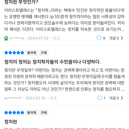
정치란 무엇인가?
아리스토텔레스는 『정치학』이라는 책에서 ‘인간은 정치적인 동물이다’라
는 유명한 명제를 제시한다.(p.10)흔히 정치적이라는 말은 사회성이 강하
다거나 권력지향적이고 권모술수에 능하다는 의미로 받아들여진다. 저자
의 해석은 다르다. 아리스토텔레스는 정치를 저속한 것으로 보기는커녕
‘권위 있고 다른 모든 것을 주도하는 예술’이라고 했다는 것이다.정치가 예
s*****e
2024.07.02.
신고
9
댓글
0
술이라고? 그렇
종이책
구매
정치의 정의는 정치학자들의 수만큼이나 다양하다.
정치란 무엇일까? 어떤이는 정치는 권력투쟁이라고 하고 또 어떤이는 한
정된 자원의 권위적 배분이라고도 한다. 정치란 무엇이길래 우리를 힘들게
하는 것인가? 정치혐오의 시대에 살아가는 우리에게 정치란 권력에 대한
암투 그 이상도 이하도 아닌 것인가? 한편으로 인류는 정치를 혐오하지 않
은 적이 있을까? 저자는 서양정치사상을 바탕으로 정치가 단순한 혐오의
w******7
2023.02.16.
신고
1
댓글
0
대상이 아니라는 것
종이책
구매
정치란