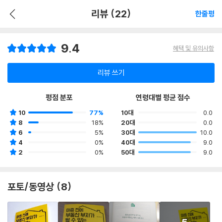
리뷰 (22)
한줄평
9.4
혜택 및 유의사항
리뷰 쓰기
평점 분포
연령대별 평균 점수
10
77%
10대
0.0
8
18%
20대
0.0
6
5%
30대
10.0
4
0%
40대
9.0
2
0%
50대
9.0
포토/동영상 (8)