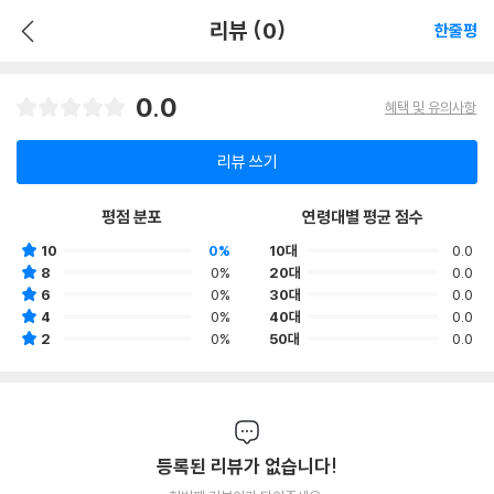
리뷰 (0)
한줄평
0.0
혜택 및 유의사항
리뷰 쓰기
평점 분포
연령대별 평균 점수
10
0%
10대
0.0
8
0%
20대
0.0
6
0%
30대
0.0
4
0%
40대
0.0
2
0%
50대
0.0
등록된 리뷰가 없습니다!